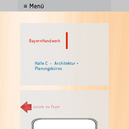
≡ Menü
BayernHandwerk
Halle C - Architektur •
Planungsbüros
zurück ins Foyer