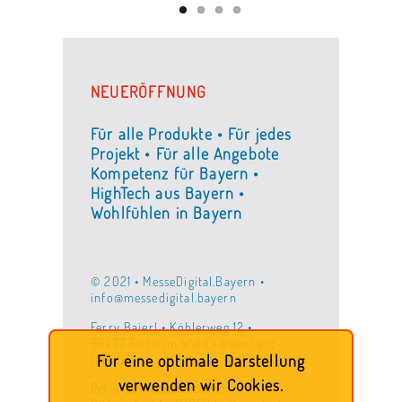
NEUERÖFFNUNG
Für alle Produkte • Für jedes
Projekt • Für alle Angebote
Kompetenz für Bayern •
HighTech aus Bayern •
Wohlfühlen in Bayern
© 2021 • MesseDigital.Bayern •
info@messedigital.bayern
Ferry Baierl • Köhlerweg 12 •
93437 Furth im Wald • baierl@cc-
furth.de
Für eine optimale Darstellung
verwenden wir Cookies.
Peter Schrettenbrunner •