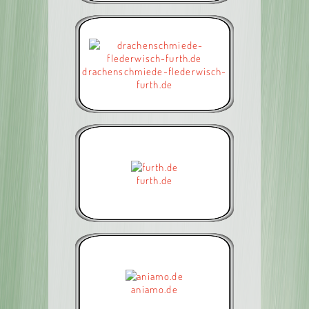
drachenschmiede-flederwisch-
furth.de
furth.de
aniamo.de