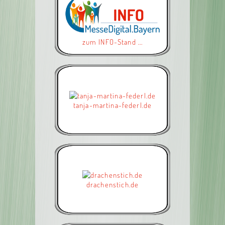
zum INFO-Stand ...
tanja-martina-federl.de
drachenstich.de