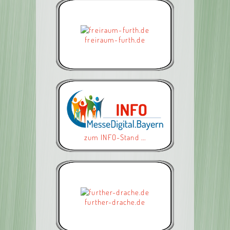
freiraum-furth.de
zum INFO-Stand ...
further-drache.de