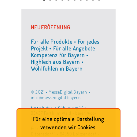
NEUERÖFFNUNG
Für alle Produkte • Für jedes
Projekt • Für alle Angebote
Kompetenz für Bayern •
HighTech aus Bayern •
Wohlfühlen in Bayern
© 2021 • MesseDigital.Bayern •
info@messedigital.bayern
Ferry Baierl • Köhlerweg 12 •
93437 Furth im Wald • baierl@cc-
furth.de
Für eine optimale Darstellung
verwenden wir Cookies.
Peter Schrettenbrunner •
Gittensdorf 1 • 94359 Loitzendorf •