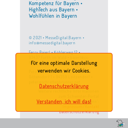
Kompetenz für Bayern •
HighTech aus Bayern •
Wohlfühlen in Bayern
© 2021 • MesseDigital.Bayern •
info@messedigital.bayern
Ferry Baierl • Köhlerweg 12 •
93437 Furth im Wald • baierl@cc-
furth.de
Für eine optimale Darstellung
verwenden wir Cookies.
Peter Schrettenbrunner •
Gittensdorf 1 • 94359 Loitzendorf •
peter@schrettenbrunner.net
Datenschutzerklärung
Weitere rechtliche Informationen
zum Schwester-Portal
Verstanden, ich will das!
'ois.gmachtin.bayern':
Impressum/Kontakt
Datenschutzerklärung