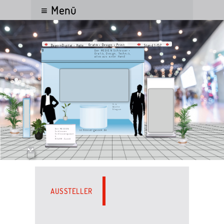
≡ Menü
Grafik • Design • Print
BayernDigital - Halle
Stand 1-157
B
Der MEDIEN Schlosser •
Grafik, Design, Technik,
alles aus einer Hand
3-4
Worte
Slogan
Der MEDIEN
schlossergasse4.de
Schlosser
Schlossergasse
4
93499 Zandt
AUSSTELLER