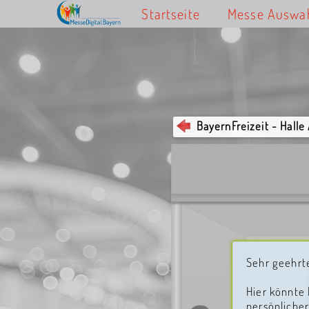
Startseite
Messe Auswa
BayernFreizeit - Halle
Sehr geehrte
Hier könnte I
persönlicher