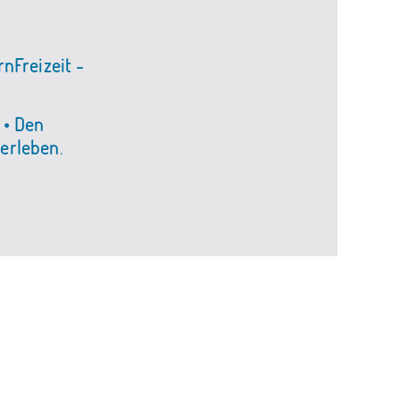
nFreizeit -
 • Den
 erleben
.