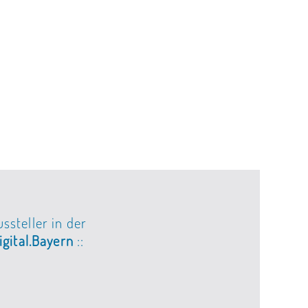
ssteller in der
gital.Bayern
::