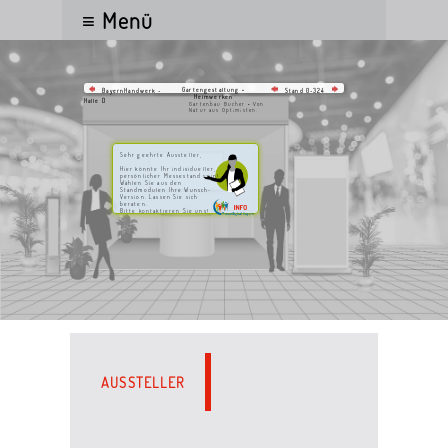
≡ Menü
Gartengestaltung •
BayernHandwerk -
Stand 0-324
Heimwerken
Halle D
Gartenbau Bucher • Von
Natur aus Optimisten.
Sehr geehrte Aussteller,
Hier könnte Ihr individueller,
persönlicher Messestand sein!
Wählen Sie aus den
Standmodulen Ihre Wunsch-
Version. Lassen Sie sich
beraten.
Bitte kontaktieren Sie uns!
AUSSTELLER