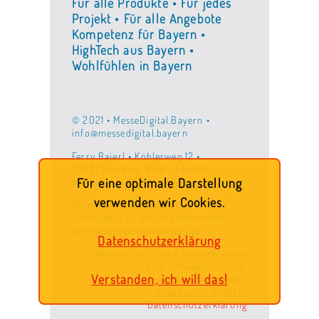
Für alle Produkte • Für jedes
Projekt • Für alle Angebote
Kompetenz für Bayern •
HighTech aus Bayern •
Wohlfühlen in Bayern
© 2021 • MesseDigital.Bayern •
info@messedigital.bayern
Ferry Baierl • Köhlerweg 12 •
93437 Furth im Wald • baierl@cc-
furth.de
Für eine optimale Darstellung
verwenden wir Cookies.
Peter Schrettenbrunner •
Gittensdorf 1 • 94359 Loitzendorf •
peter@schrettenbrunner.net
Datenschutzerklärung
Weitere rechtliche Informationen
zum Schwester-Portal
Verstanden, ich will das!
'ois.gmachtin.bayern':
Impressum/Kontakt
Datenschutzerklärung