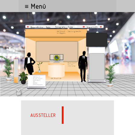
≡ Menü
Fotografie • Filme
BayernKultur - Halle
Stand 1-271
F
AKTEnull - Satire g’macht
in Bayern
Bayernweit
für Sie
unterwegs
AKTEnull
AKTEnull.de
Oliver Gilch
Amberger
Str.
93152
Etterzhausen
AUSSTELLER