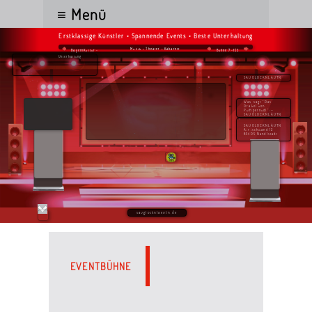
≡ Menü
Erstklassige Künstler • Spannende Events • Beste Unterhaltung
Musik • Theater • Kabarett
BayernKultur -
Bühne 7-153
Unterhaltung
SAUGLOCKNLÄUTN
Was sagt "Das
Orakel von
Pumpernudl": •
SAUGLOCKNLÄUTN
SAUGLOCKNLÄUTN
Airischwand 12
85405 Nandlstadt
sauglocknlaeutn.de
EVENTBÜHNE