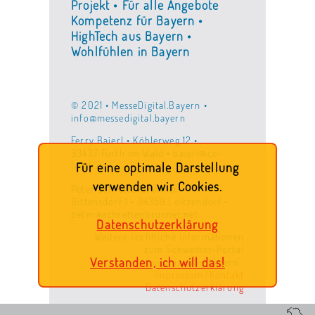
Projekt • Für alle Angebote
Kompetenz für Bayern •
HighTech aus Bayern •
Wohlfühlen in Bayern
© 2021 • MesseDigital.Bayern •
info@messedigital.bayern
Ferry Baierl • Köhlerweg 12 •
93437 Furth im Wald • baierl@cc-
furth.de
Für eine optimale Darstellung
verwenden wir Cookies.
Peter Schrettenbrunner •
Gittensdorf 1 • 94359 Loitzendorf •
peter@schrettenbrunner.net
Datenschutzerklärung
Weitere rechtliche Informationen
zum Schwester-Portal
Verstanden, ich will das!
'ois.gmachtin.bayern':
Impressum/Kontakt
Datenschutzerklärung