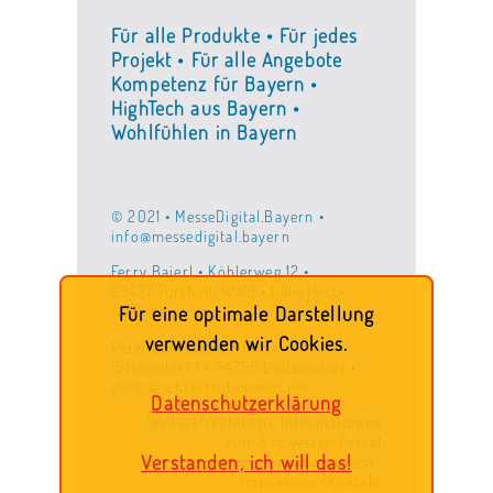
Für alle Produkte • Für jedes
Projekt • Für alle Angebote
Kompetenz für Bayern •
HighTech aus Bayern •
Wohlfühlen in Bayern
© 2021 • MesseDigital.Bayern •
info@messedigital.bayern
Ferry Baierl • Köhlerweg 12 •
93437 Furth im Wald • baierl@cc-
furth.de
Für eine optimale Darstellung
verwenden wir Cookies.
Peter Schrettenbrunner •
Gittensdorf 1 • 94359 Loitzendorf •
peter@schrettenbrunner.net
Datenschutzerklärung
Weitere rechtliche Informationen
zum Schwester-Portal
Verstanden, ich will das!
'ois.gmachtin.bayern':
Impressum/Kontakt