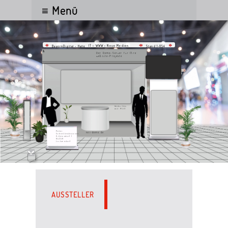
≡ Menü
IT • WWW • Neue Medien
BayernDigital - Halle
Stand 1-054
A
Der Demo-Server für Ihre
website-Projekte
Websites
mit Pfiff
Peter
net-demo.de
Schrettenbrunner
Gittensdorf 1
94359
Loitzendorf
AUSSTELLER