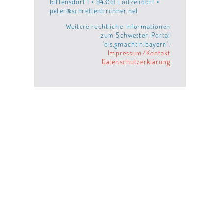
Gittensdorf 1 • 94359 Loitzendorf •
peter@schrettenbrunner.net
Weitere rechtliche Informationen
zum Schwester-Portal
'ois.gmachtin.bayern':
Impressum/Kontakt
Datenschutzerklärung