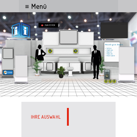
≡ Menü
MesseDigital.Bayern
• Infos
• Zahlen
• Daten
• Fakten
• Kontakte
IHRE AUSWAHL