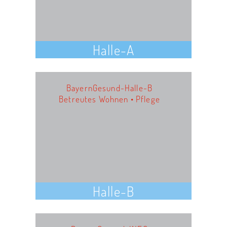
Halle-A
BayernGesund-Halle-B
Betreutes Wohnen • Pflege
Halle-B