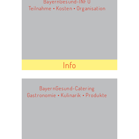
BayernGesund-INFO
Teilnahme • Kosten • Organisation
Info
BayernGesund-Catering
Gastronomie • Kulinarik • Produkte