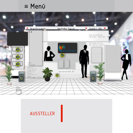
≡ Menü
Gäuboden Digital
RegioStraubing -
Stand 2-396
Halle A
Wertevielfalt.de
Identität • Toleranz • Demokratie
Ihre Kita als Ort
der Wertevielfalt
Stadt
Straubing
Soziales
Rathaus
Bildung und
Integration
wertevielfalt.de
Katharina
Bogner
Am Platzl 31
94315
Straubing
AUSSTELLER