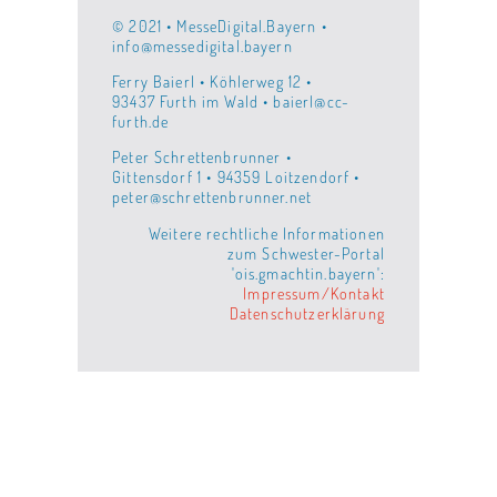
© 2021 • MesseDigital.Bayern •
info@messedigital.bayern
Ferry Baierl • Köhlerweg 12 •
93437 Furth im Wald • baierl@cc-
furth.de
Peter Schrettenbrunner •
Gittensdorf 1 • 94359 Loitzendorf •
peter@schrettenbrunner.net
Weitere rechtliche Informationen
zum Schwester-Portal
'ois.gmachtin.bayern':
Impressum/Kontakt
Datenschutzerklärung