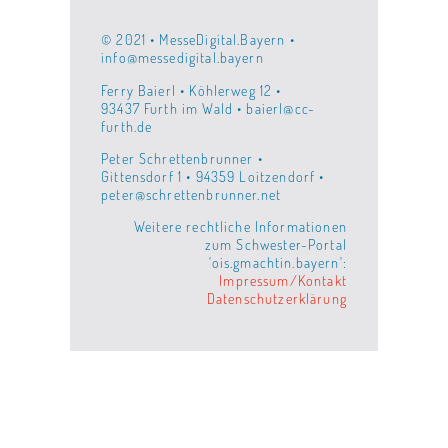
© 2021 • MesseDigital.Bayern •
info@messedigital.bayern
Ferry Baierl • Köhlerweg 12 •
93437 Furth im Wald • baierl@cc-
furth.de
Peter Schrettenbrunner •
Gittensdorf 1 • 94359 Loitzendorf •
peter@schrettenbrunner.net
Weitere rechtliche Informationen
zum Schwester-Portal
'ois.gmachtin.bayern':
Impressum/Kontakt
Datenschutzerklärung