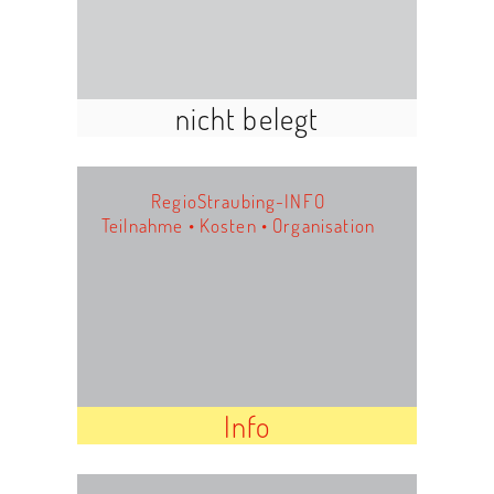
nicht belegt
RegioStraubing-INFO
Teilnahme • Kosten • Organisation
Info