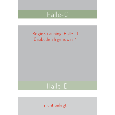
Halle-C
RegioStraubing-Halle-D
Gäuboden Irgendwas 4
Halle-D
nicht belegt