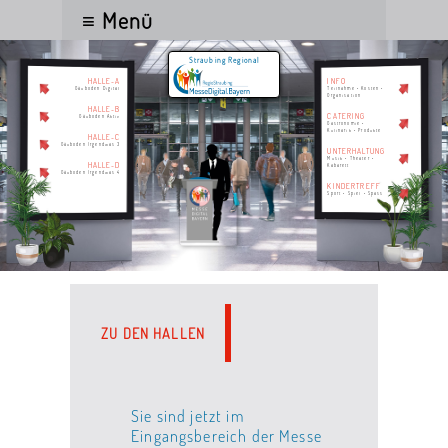
≡ Menü
Straubing Regional
HALLE-A
INFO
Gäuboden Digital
Teilnahme • Kosten •
Organisation
HALLE-B
CATERING
Gäuboden Aktiv
Gastronomie •
Kulinarik • Produkte
HALLE-C
Gäuboden Irgendwas 3
UNTERHALTUNG
Musik • Theater •
HALLE-D
Kabarett
Gäuboden Irgendwas 4
KINDERTREFF
Sport • Spiel • Spass
ZU DEN HALLEN
Sie sind jetzt im
Eingangsbereich der Messe