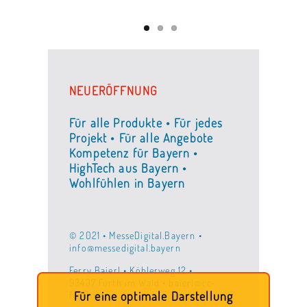
NEUERÖFFNUNG
Für alle Produkte • Für jedes
Projekt • Für alle Angebote
Kompetenz für Bayern •
HighTech aus Bayern •
Wohlfühlen in Bayern
© 2021 • MesseDigital.Bayern •
info@messedigital.bayern
Ferry Baierl • Köhlerweg 12 •
93437 Furth im Wald • baierl@cc-
furth.de
Für eine optimale Darstellung