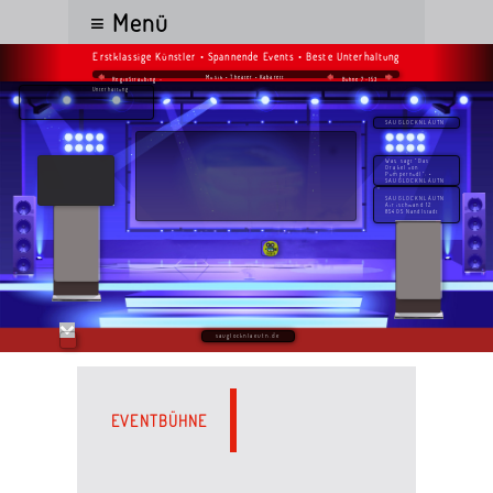
≡ Menü
Erstklassige Künstler • Spannende Events • Beste Unterhaltung
Musik • Theater • Kabarett
RegioStraubing -
Bühne 7-153
Unterhaltung
SAUGLOCKNLÄUTN
Was sagt "Das
Orakel von
Pumpernudl": •
SAUGLOCKNLÄUTN
SAUGLOCKNLÄUTN
Airischwand 12
85405 Nandlstadt
sauglocknlaeutn.de
EVENTBÜHNE