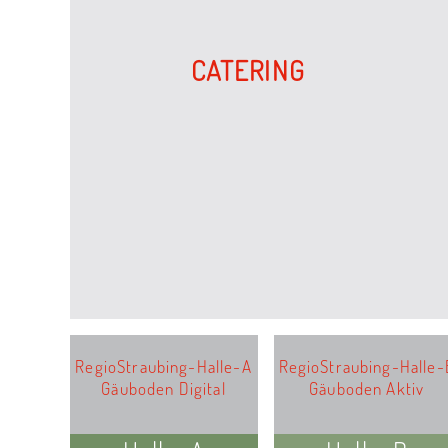
CATERING
RegioStraubing-Halle-A
RegioStraubing-Halle-
Gäuboden Digital
Gäuboden Aktiv