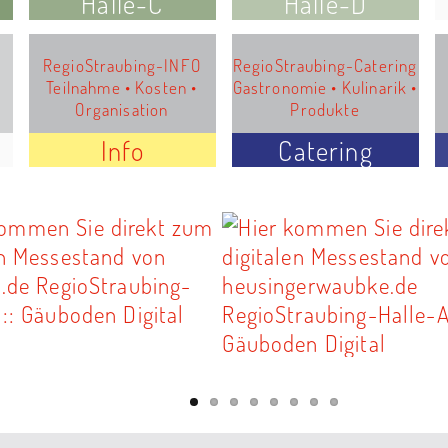
Halle-C
Halle-D
RegioStraubing-INFO
RegioStraubing-Catering
Teilnahme • Kosten •
Gastronomie • Kulinarik •
Organisation
Produkte
Info
Catering