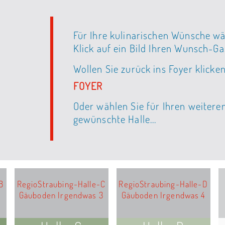
Für Ihre kulinarischen Wünsche wä
Klick auf ein Bild Ihren Wunsch-G
Wollen Sie zurück ins Foyer klicken
FOYER
Oder wählen Sie für Ihren weiter
gewünschte Halle...
B
RegioStraubing-Halle-C
RegioStraubing-Halle-D
Gäuboden Irgendwas 3
Gäuboden Irgendwas 4