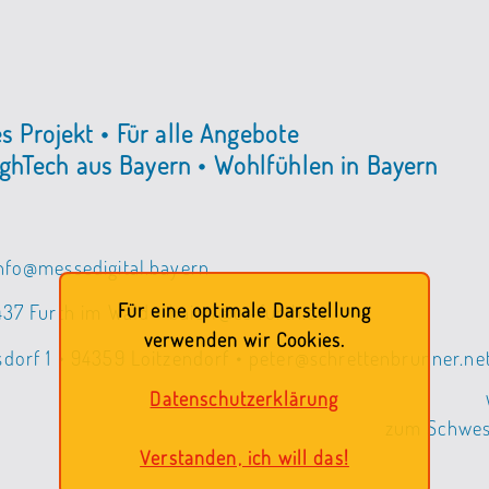
es Projekt • Für alle Angebote
ghTech aus Bayern • Wohlfühlen in Bayern
info@messedigital.bayern
Für eine optimale Darstellung
437 Furth im Wald • baierl@cc-furth.de
verwenden wir Cookies.
sdorf 1 • 94359 Loitzendorf • peter@schrettenbrunner.ne
Datenschutzerklärung
zum Schwest
Verstanden, ich will das!