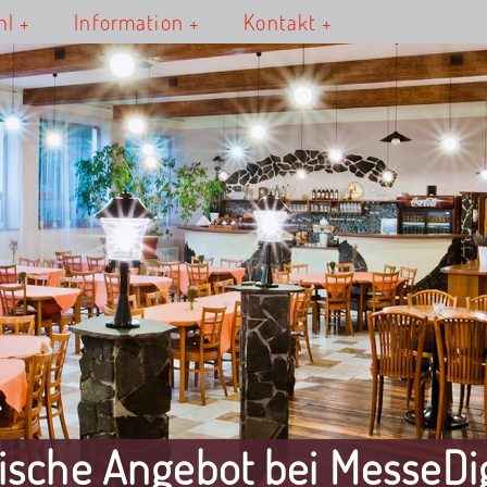
hl
Information
Kontakt
rische Angebot bei MesseDig