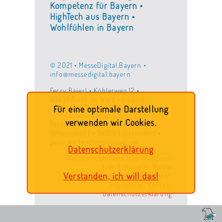
Kompetenz für Bayern •
HighTech aus Bayern •
Wohlfühlen in Bayern
© 2021 • MesseDigital.Bayern •
info@messedigital.bayern
Ferry Baierl • Köhlerweg 12 •
93437 Furth im Wald • baierl@cc-
furth.de
Für eine optimale Darstellung
verwenden wir Cookies.
Peter Schrettenbrunner •
Gittensdorf 1 • 94359 Loitzendorf •
peter@schrettenbrunner.net
Datenschutzerklärung
Weitere rechtliche Informationen
zum Schwester-Portal
Verstanden, ich will das!
'ois.gmachtin.bayern':
Impressum/Kontakt
Datenschutzerklärung