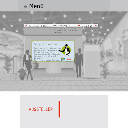
≡ Menü
Chamer Land Digital
RegioCham - Halle A
Stand 0-120
Wir planen Ihre Zukunft. •
Ihr Planungsbüro für das
Bauwesen.
Sehr geehrte Aussteller,
Hier könnte Ihr individueller,
persönlicher Messestand sein!
Wählen Sie aus den
Standmodulen Ihre Wunsch-
Version. Lassen Sie sich
beraten.
Bitte kontaktieren Sie uns!
AUSSTELLER