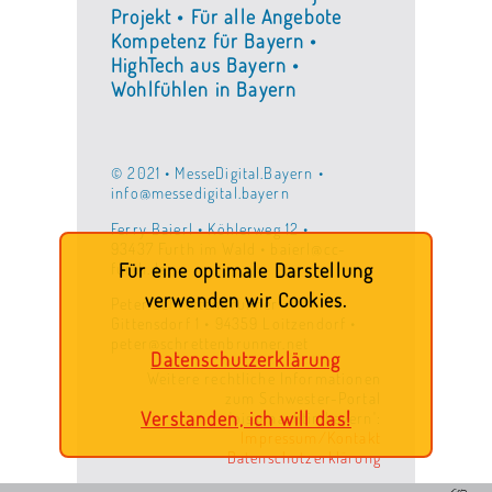
Projekt • Für alle Angebote
Kompetenz für Bayern •
HighTech aus Bayern •
Wohlfühlen in Bayern
© 2021 • MesseDigital.Bayern •
info@messedigital.bayern
Ferry Baierl • Köhlerweg 12 •
93437 Furth im Wald • baierl@cc-
furth.de
Für eine optimale Darstellung
verwenden wir Cookies.
Peter Schrettenbrunner •
Gittensdorf 1 • 94359 Loitzendorf •
peter@schrettenbrunner.net
Datenschutzerklärung
Weitere rechtliche Informationen
zum Schwester-Portal
Verstanden, ich will das!
'ois.gmachtin.bayern':
Impressum/Kontakt
Datenschutzerklärung