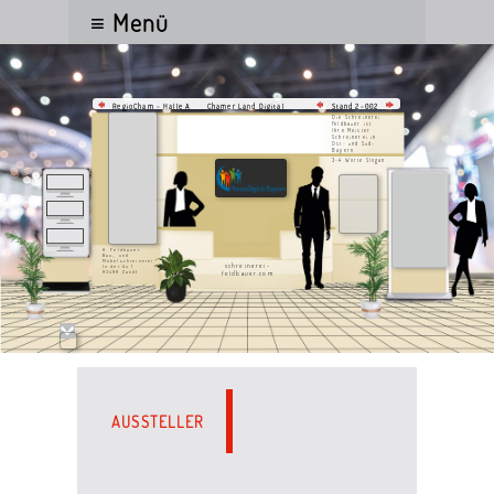
≡ Menü
Chamer Land Digital
RegioCham - Halle A
Stand 2-002
Die Schreinerei
Feldbauer ist
Ihre Meister
Schreinerei in
Ost- und Süd-
Bayern.
3-4 Worte Slogan
H. Feldbauer
Bau- und
Möbelschreinerei
schreinerei-
In der Au 1
feldbauer.com
93499 Zandt
AUSSTELLER