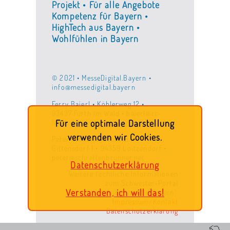
Projekt • Für alle Angebote
Kompetenz für Bayern •
HighTech aus Bayern •
Wohlfühlen in Bayern
© 2021 • MesseDigital.Bayern •
info@messedigital.bayern
Ferry Baierl • Köhlerweg 12 •
93437 Furth im Wald • baierl@cc-
furth.de
Für eine optimale Darstellung
verwenden wir Cookies.
Peter Schrettenbrunner •
Gittensdorf 1 • 94359 Loitzendorf •
peter@schrettenbrunner.net
Datenschutzerklärung
Weitere rechtliche Informationen
zum Schwester-Portal
Verstanden, ich will das!
'ois.gmachtin.bayern':
Impressum/Kontakt
Datenschutzerklärung