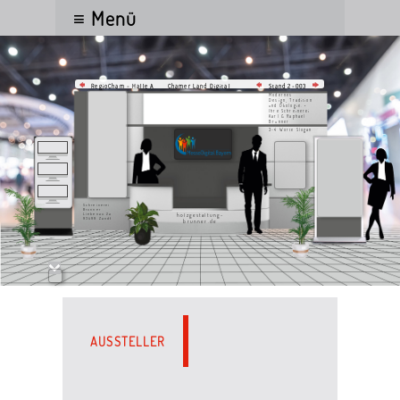
≡ Menü
Chamer Land Digital
RegioCham - Halle A
Stand 2-003
Modernes
Design, Tradition
und Ökologie. •
Ihre Schreinerei
Karl & Raphael
Brunner
3-4 Worte Slogan
Schreinerei
Brunner
Liebenau 2a
holzgestaltung-
93499 Zandt
brunner.de
AUSSTELLER