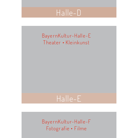
Halle-D
BayernKultur-Halle-E
Theater • Kleinkunst
Halle-E
BayernKultur-Halle-F
Fotografie • Filme