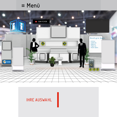
≡ Menü
MesseDigital.Bayern
• Infos
• Zahlen
• Daten
• Fakten
• Kontakte
IHRE AUSWAHL