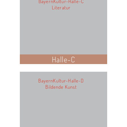
BayernKultur-Halle-C
Literatur
Halle-C
BayernKultur-Halle-D
Bildende Kunst