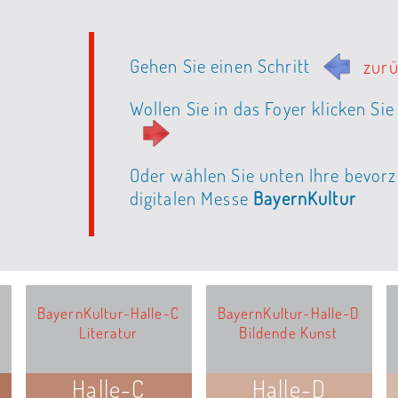
Gehen Sie einen Schritt
zur
Wollen Sie in das Foyer klicken Sie 
Oder wählen Sie unten Ihre bevorzu
digitalen Messe
BayernKultur
BayernKultur-Halle-C
BayernKultur-Halle-D
Literatur
Bildende Kunst
Halle-C
Halle-D