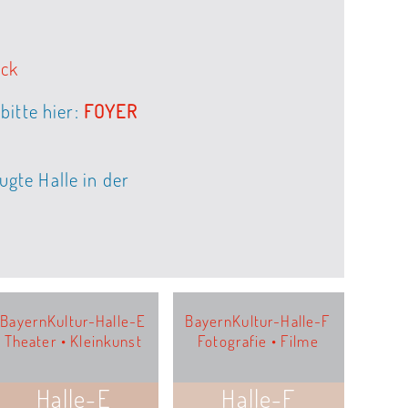
ück
bitte hier:
FOYER
gte Halle in der
BayernKultur-Halle-E
BayernKultur-Halle-F
Theater • Kleinkunst
Fotografie • Filme
Halle-E
Halle-F