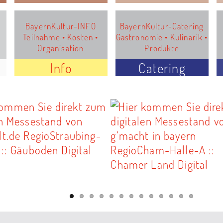
BayernKultur-INFO
BayernKultur-Catering
Teilnahme • Kosten •
Gastronomie • Kulinarik •
Organisation
Produkte
Info
Catering