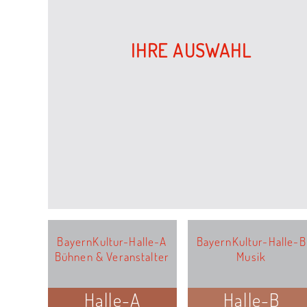
IHRE AUSWAHL
BayernKultur-Halle-A
BayernKultur-Halle-B
Bühnen & Veranstalter
Musik
Halle-A
Halle-B