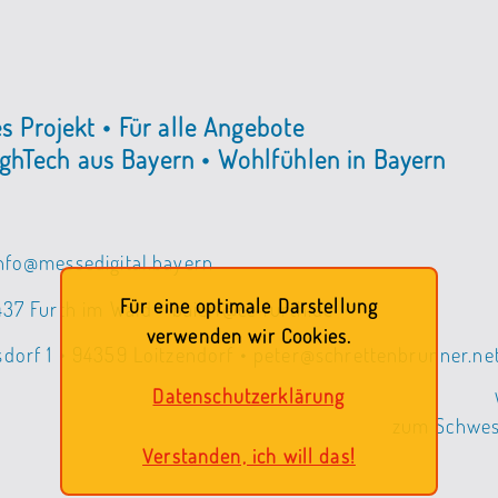
es Projekt • Für alle Angebote
ghTech aus Bayern • Wohlfühlen in Bayern
info@messedigital.bayern
Für eine optimale Darstellung
437 Furth im Wald • baierl@cc-furth.de
verwenden wir Cookies.
sdorf 1 • 94359 Loitzendorf • peter@schrettenbrunner.ne
Datenschutzerklärung
zum Schwest
Verstanden, ich will das!