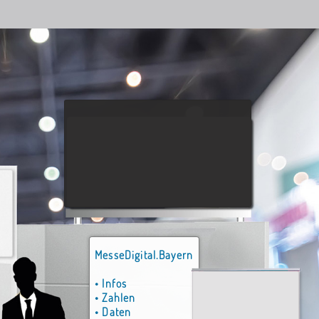
MesseDigital.Bayern
• Infos
• Zahlen
• Daten