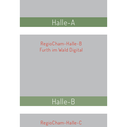
Halle-A
RegioCham-Halle-B
Furth im Wald Digital
Halle-B
RegioCham-Halle-C