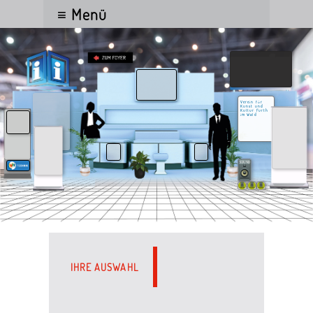
≡ Menü
Verein für
Kunst und
Kultur Furth
im Wald
IHRE AUSWAHL