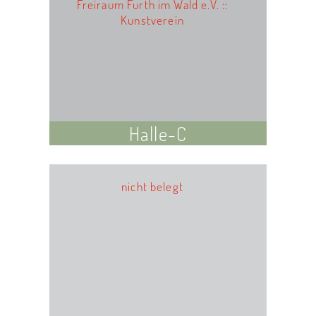
Freiraum Furth im Wald e.V. ::
Kunstverein
Halle-C
nicht belegt