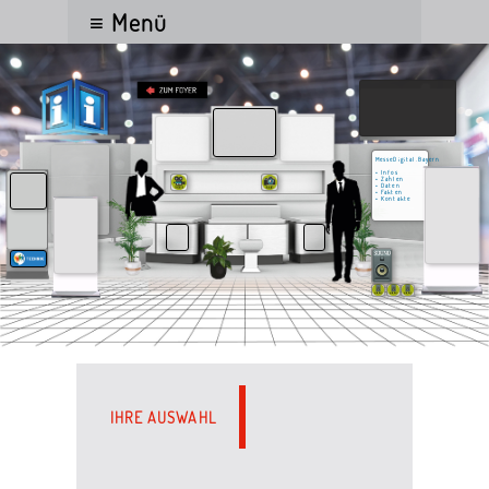
≡ Menü
MesseDigital.Bayern
• Infos
• Zahlen
• Daten
• Fakten
• Kontakte
IHRE AUSWAHL