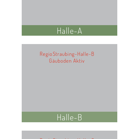
Halle-A
RegioStraubing-Halle-B
Gäuboden Aktiv
Halle-B